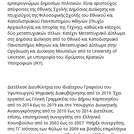
εμπειρογνώμων δημοσίων πολιτικών. Είναι αριστούχος
απόφοιτος της Εθνικής Σχολής Δημόσιας Διοίκησης και
πτυχιούχος της Φιλοσοφικής Σχολής του Εθνικού και
Καποδιστριακού Πανεπιστημίου Αθηνών (Πτυχίο
Αρχαιολογίας και Ιστορίας της Τέχνης), καθώς και κάτοχος
δύο μεταπτυχιακών τίτλων. Κατέχει Μεταπτυχιακό Δίπλωμα
στη Δημόσια Διοίκηση από το Εθνικό και Καποδιστριακό
Πανεπιστήμιο Αθηνών και Μεταπτυχιακό Δίπλωμα στην
Οργάνωση και Διοίκηση Μουσείων από το University of
Leicester, με υποτροφία του Ιδρύματος Κρατικών
Υποτροφιών (ΙΚΥ).
Διετέλεσε Διευθύντρια του Ιδιαίτερου Γραφείου του
Υφυπουργού Ψηφιακής Διακυβέρνησης από το 2019. Έχει
εργαστεί ως Γενική Γραμματέας του Δήμου Καρπενησίου
από το 2014 έως το 2019 και στο Υπουργείο Διοικητικής
Ανασυγκρότησης από το 2010 έως το 2014. Διετέλεσε,
επίσης, επιστημονική συνεργάτης στο Ελληνικό
Κοινοβούλιο από το 2002 έως το 2007. Υπήρξε συνεργάτης
στη ΓΓ Ισότητας των Φύλων το 2009 και βοηθός επιμελήτρια