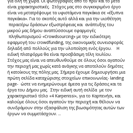
για όλη τη χώρα. Οι φωτογραφίες από το πριν και το μετά
είναι χαρακτηριστικές. Στόχος μας στο συγκεκριμένο έργο
είναι να μετατρέψουμε τα υφιστάμενα παγκάκια σε «έξυπνα
παγκάκια». Για το σκοπός αυτό αλλά και για την υιοθέτηση
περαιτέρω δράσεων εξωστρέφειας και ανάπτυξης του
μικρού μας δήμου αναπτύσσουμε εφαρμογές
πληθωπορισμού «Crowdsourcing» με την ειδικότερη
εφαρμογή του crowdfunding, της οικονομικής συνεισφοράς
δηλαδή από πολλούς για την υλοποίηση ενός έργου. Η
ειδική πλατφόρμα θα είναι προσβάσιμη τέλη Ιουλίου.
Στόχος μας είναι να απευθυνθούμε σε όλους όσοι αγαπούν
την περιοχή μας χωρίς κατά ανάγκης να αποτελούν δημότες
ή κατοίκους της πόλης μας. Σήμερα έχουμε δημιουργήσει μια
πρώτη σελίδα καταχώρισης στοιχείων επικοινωνίας- landing
page- ώστε να ενημερώνουμε άμεσα για τις δράσεις και τα
έργα του Δήμου μας. Στην ειδική αυτή σελίδα με τον
χαρακτηριστικό τίτλο «4 Karpenissi», για το Καρπενήσι, και
καλούμε όλους όσοι αγαπούν την περιοχή και θέλουν να
συνδράμουν στην εξασφάλιση της βιωσιμότητας αυτών των
έργων να συμμετάσχουν. ...