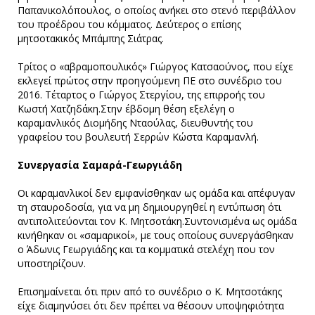
Παπανικολόπουλος, ο οποίος ανήκει στο στενό περιβάλλον
του προέδρου του κόμματος. Δεύτερος ο επίσης
μητσοτακικός Μπάμπης Σιάτρας.
Τρίτος ο «αβραμοπουλικός» Γιώργος Κατσαούνος, που είχε
εκλεγεί πρώτος στην προηγούμενη ΠΕ στο συνέδριο του
2016. Τέταρτος ο Γιώργος Στεργίου, της επιρροής του
Κωστή Χατζηδάκη.Στην έβδομη θέση εξελέγη ο
καραμανλικός Διομήδης Νταούλας, διευθυντής του
γραφείου του βουλευτή Σερρών Κώστα Καραμανλή.
Συνεργασία Σαμαρά-Γεωργιάδη
Οι καραμανλικοί δεν εμφανίσθηκαν ως ομάδα και απέφυγαν
τη σταυροδοσία, για να μη δημιουργηθεί η εντύπωση ότι
αντιπολιτεύονται τον Κ. Μητσοτάκη.Συντονισμένα ως ομάδα
κινήθηκαν οι «σαμαρικοί», με τους οποίους συνεργάσθηκαν
ο Άδωνις Γεωργιάδης και τα κομματικά στελέχη που τον
υποστηρίζουν.
Επισημαίνεται ότι πριν από το συνέδριο ο Κ. Μητσοτάκης
είχε διαμηνύσει ότι δεν πρέπει να θέσουν υποψηφιότητα