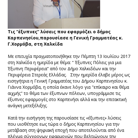
Τις “έξυπνες” λύσεις που εφαρμόζει o δήμος
Καρπενησίου,παρουσίασε η Γενική Γραμματέας κ.
Γ.Χορμόβα, στη Χαλκίδα
Με επιτυχία πραγματοποιήθηκε την Πέμπτη 13 Ιουλίου 2017
στη Χαλκίδα η ημερίδα με θέμα: “ Έξυπνες Πόλεις για μια
Έξυπνη Περιφέρεια” από τον Δήμο Χαλκιδέων και την
Περιφέρεια Στερεάς Ελλάδας. Στην ημερίδα έλαβε μέρος ως
εισηγήτρια η Γενική Γραμματέας του Δήμου Καρπενησίου κ.
Γιάννα Χορμόβα, η οποία έκανε λόγο για "επίκαιρο και θέμα
αιχμής" το θέμα των έξυπνων πόλεων, υπογράμμισε τις
έξυπνες εφαρμογές στο Καρπενήσι αλλά και την επιτακτική
ανάγκη μετεξέλιξης.
Κατά την εισήγηση της παρουσίασε τις «έξυπνες» λύσεις
που υιοθέτησε εως τώρα ο δήμος Καρπενησίου για την
μετάβαση στη ψηφιακή εποχή που αποτελούνται από ένα
πλέγμα σύγχρονων εφαρμογών που βελτιώνουν την