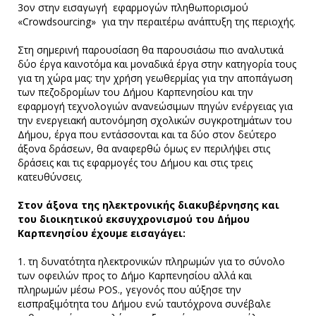
3ον στην εισαγωγή εφαρμογών πληθωπορισμού
«Crowdsourcing» για την περαιτέρω ανάπτυξη της περιοχής.
Στη σημερινή παρουσίαση θα παρουσιάσω πιο αναλυτικά
δύο έργα καινοτόμα και μοναδικά έργα στην κατηγορία τους
για τη χώρα μας: την χρήση γεωθερμίας για την αποπάγωση
των πεζοδρομίων του Δήμου Καρπενησίου και την
εφαρμογή τεχνολογιών ανανεώσιμων πηγών ενέργειας για
την ενεργειακή αυτονόμηση σχολικών συγκροτημάτων του
Δήμου, έργα που εντάσσονται και τα δύο στον δεύτερο
άξονα δράσεων, θα αναφερθώ όμως εν περιλήψει στις
δράσεις και τις εφαρμογές του Δήμου και στις τρεις
κατευθύνσεις.
Στον άξονα της ηλεκτρονικής διακυβέρνησης και
του διοικητικού εκσυγχρονισμού του Δήμου
Καρπενησίου έχουμε εισαγάγει:
1. τη δυνατότητα ηλεκτρονικών πληρωμών για το σύνολο
των οφειλών προς το Δήμο Καρπενησίου αλλά και
πληρωμών μέσω POS., γεγονός που αύξησε την
εισπραξιμότητα του Δήμου ενώ ταυτόχρονα συνέβαλε