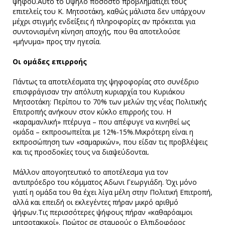
ψήφου.Αυτό το υψηλό ποσοστό προβληματίζει τους
επιτελείς του Κ. Μητσοτάκη, καθώς μάλιστα δεν υπάρχουν
μέχρι στιγμής ενδείξεις ή πληροφορίες αν πρόκειται για
συντονισμένη κίνηση αποχής, που θα αποτελούσε
«μήνυμα» προς την ηγεσία.
Οι ομάδες επιρροής
Πάντως τα αποτελέσματα της ψηφοφορίας στο συνέδριο
επισφράγισαν την απόλυτη κυριαρχία του Κυριάκου
Μητσοτάκη: Περίπου το 70% των μελών της νέας Πολιτικής
Επιτροπής ανήκουν στον κύκλο επιρροής του. Η
«καραμανλική» πτέρυγα – που απέφυγε να κινηθεί ως
ομάδα – εκπροσωπείται με 12%-15%.Μικρότερη είναι η
εκπροσώπηση των «σαμαρικών», που είδαν τις προβλέψεις
και τις προσδοκίες τους να διαψεύδονται.
Μάλλον απογοητευτικό το αποτέλεσμα για τον
αντιπρόεδρο του κόμματος Αδωνι Γεωργιάδη. Όχι μόνο
γιατί η ομάδα του θα έχει λίγα μέλη στην Πολιτική Επιτροπή,
αλλά και επειδή οι εκλεγέντες πήραν μικρό αριθμό
ψήφων.Τις περισσότερες ψήφους πήραν «καθαρόαιμοι
μητσοτακικοί». Πρώτος σε σταυρούς ο Ελπιδοφόρος