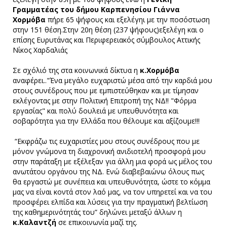
Γραμματέας του δήμου Καρπενησίου Γιάννα
Χορμόβα
πήρε 65 ψήφους και εξελέγηι με την ποσόστωση
στην 151 θέση.Στην 20η θέση (237 ψήφους)εξελέγη και ο
επίσης Ευρυτάνας και Περιφερειακός σύμβουλος Αττικής
Νίκος Χαρδαλιάς
Σε σχόλιό της στα κοινωνικά δίκτυα η
κ.Χορμόβα
αναφέρει.."Ένα μεγάλο ευχαριστώ μέσα από την καρδιά μου
στους συνέδρους που με εμπιστεύθηκαν και με τίμησαν
εκλέγοντας με στην Πολιτική Επιτροπή της ΝΔ!! "Φόρμα
εργασίας" και πολύ δουλειά με υπευθυνότητα και
σοβαρότητα για την Ελλάδα που θέλουμε και αξίζουμε!!!
“Εκφράζω τις ευχαριστίες μου στους συνέδρους που με
μόνον γνώμονα τη διαχρονική ανιδιοτελή προσφορά μου
στην παράταξη με εξέλεξαν για άλλη μια φορά ως μέλος του
ανωτάτου οργάνου της ΝΔ. Ενώ διαβεβαιώνω όλους πως
θα εργαστώ με συνέπεια και υπευθυνότητα, ώστε το κόμμα
μας να είναι κοντά στον λαό μας, να τον υπηρετεί και να του
προσφέρει ελπίδα και λύσεις για την πραγματική βελτίωση
της καθημερινότητάς του” δηλώνει μεταξύ άλλων η
κ.Καλαντζή
σε επικοινωνία μαζί της.