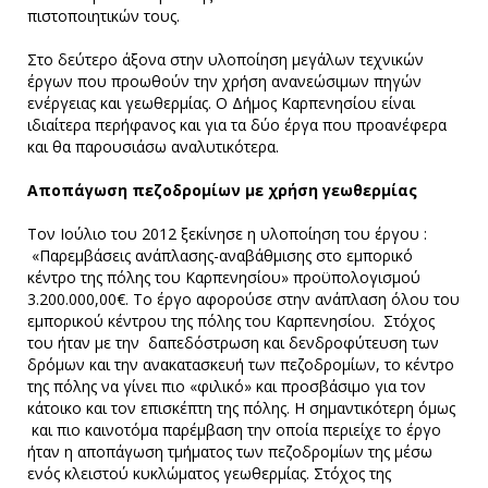
πιστοποιητικών τους.
Στο δεύτερο άξονα στην υλοποίηση μεγάλων τεχνικών
έργων που προωθούν την χρήση ανανεώσιμων πηγών
ενέργειας και γεωθερμίας. Ο Δήμος Καρπενησίου είναι
ιδιαίτερα περήφανος και για τα δύο έργα που προανέφερα
και θα παρουσιάσω αναλυτικότερα.
Αποπάγωση πεζοδρομίων με χρήση γεωθερμίας
Τον Ιούλιο του 2012 ξεκίνησε η υλοποίηση του έργου :
«Παρεμβάσεις ανάπλασης-αναβάθμισης στο εμπορικό
κέντρο της πόλης του Καρπενησίου» προϋπολογισμού
3.200.000,00€. Το έργο αφορούσε στην ανάπλαση όλου του
εμπορικού κέντρου της πόλης του Καρπενησίου. Στόχος
του ήταν με την δαπεδόστρωση και δενδροφύτευση των
δρόμων και την ανακατασκευή των πεζοδρομίων, το κέντρο
της πόλης να γίνει πιο «φιλικό» και προσβάσιμο για τον
κάτοικο και τον επισκέπτη της πόλης. Η σημαντικότερη όμως
και πιο καινοτόμα παρέμβαση την οποία περιείχε το έργο
ήταν η αποπάγωση τμήματος των πεζοδρομίων της μέσω
ενός κλειστού κυκλώματος γεωθερμίας. Στόχος της