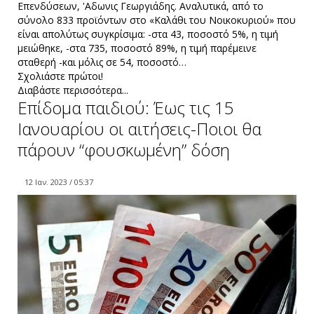
Επενδύσεων, 'Αδωνις Γεωργιάδης. Αναλυτικά, από το
σύνολο 833 προϊόντων στο «Καλάθι του Νοικοκυριού» που
είναι απολύτως συγκρίσιμα: -στα 43, ποσοστό 5%, η τιμή
μειώθηκε, -στα 735, ποσοστό 89%, η τιμή παρέμεινε
σταθερή -και μόλις σε 54, ποσοστό…
Σχολιάστε πρώτοι!
Διαβάστε περισσότερα...
Επίδομα παιδιού: Έως τις 15
Ιανουαρίου οι αιτήσεις-Ποιοι θα
πάρουν “φουσκωμένη” δόση
12 Ιαν. 2023 / 05:37