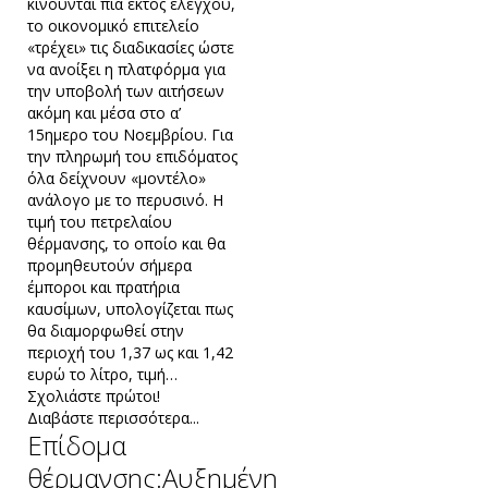
κινούνται πια εκτός ελέγχου,
το οικονομικό επιτελείο
«τρέχει» τις διαδικασίες ώστε
να ανοίξει η πλατφόρμα για
την υποβολή των αιτήσεων
ακόμη και μέσα στο α’
15ημερο του Νοεμβρίου. Για
την πληρωμή του επιδόματος
όλα δείχνουν «μοντέλο»
ανάλογο με το περυσινό. Η
τιμή του πετρελαίου
θέρμανσης, το οποίο και θα
προμηθευτούν σήμερα
έμποροι και πρατήρια
καυσίμων, υπολογίζεται πως
θα διαμορφωθεί στην
περιοχή του 1,37 ως και 1,42
ευρώ το λίτρο, τιμή…
Σχολιάστε πρώτοι!
Διαβάστε περισσότερα...
Επίδομα
θέρμανσης:Αυξημένη