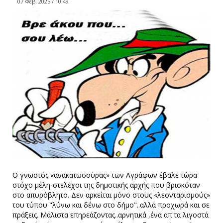
07 Φεβ. 2025 / 10:49
Ο γνωστός «ανακατωσούρας» των Αγράφων έβαλε τώρα
στόχο μέλη-στελέχοι της δημοτικής αρχής που βρισκόταν
στο απυρόβλητο. Δεν αρκείται μόνο στους «λεονταρισμούς»
του τύπου "λύνω και δένω στο δήμο"..αλλά προχωρά και σε
πράξεις. Μάλιστα επηρεάζοντας..αρνητικά ,ένα απ'τα λιγοστά