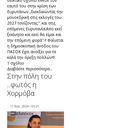
δεικτικό σχόλιο έθεσε τον
εαυτό του στην κρίση των
Ευρυτάνων ,διεκδικώντας την
μονοεδρική στις εκλογές του
2027 τονίζοντας:"..και στις
επόμενες Ευρυτανία.Απο εκεί
ξεκίνησα και εκεί θα είμαι και
την επόμενη φορά".!! Φαίνεται
η δημοσκοπική άνοδος του
ΠΑΣΟΚ έχει ανοίξει για τα
καλά την όρεξη πολλών!!!
1 σχόλιο
Διαβάστε περισσότερα...
Στην πόλη του
..φωτός η
Χορμόβα
17 Νοε. 2024 / 05:21