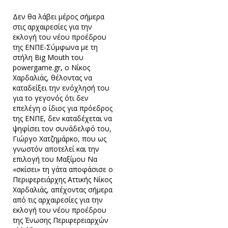
Δεν θα λάβει μέρος σήμερα
στις αρχαιρεσίες για την
εκλογή του νέου προέδρου
της ΕΝΠΕ-Σύμφωνα με τη
στήλη Big Mouth του
powergame.gr, ο Νίκος
Χαρδαλιάς, θέλοντας να
καταδείξει την ενόχλησή του
για το γεγονός ότι δεν
επελέγη ο ίδιος για πρόεδρος
της ΕΝΠΕ, δεν καταδέχεται να
ψηφίσει τον συνάδελφό του,
Γιώργο Χατζημάρκο, που ως
γνωστόν αποτελεί και την
επιλογή του Μαξίμου Να
«σκίσει» τη γάτα αποφάσισε ο
Περιφερειάρχης Αττικής Νίκος
Χαρδαλιάς, απέχοντας σήμερα
από τις αρχαιρεσίες για την
εκλογή του νέου προέδρου
της Ένωσης Περιφερειαρχών