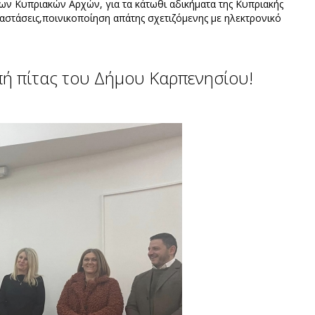
ν Κυπριακών Αρχών, για τα κάτωθι αδικήματα της Κυπριακής
στάσεις,ποινικοποίηση απάτης σχετιζόμενης με ηλεκτρονικό
οπή πίτας του Δήμου Kαρπενησίου!