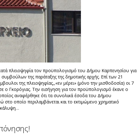
κατά πλειοψηφία τον προϋπολογισμό του Δήμου Καρπενησίου για
ν συμβούλων της παράταξης της δημοτικής αρχής. Επί των 21
βουλοι της πλειοψηφίας,,«εν μέρει» (μόνο την μισθοδοσία) οι 7
ε ο Γκορόγιας. Την εισήγηση για τον προϋπολογισμό έκανε ο
οποίος αναφέρθηκε ότι τα συνολικά έσοδα του Δήμου
ώ στο οποίο περιλαμβάνεται και το εκτιμώμενο χρηματικό
α κάλυψη…
πόνησης!