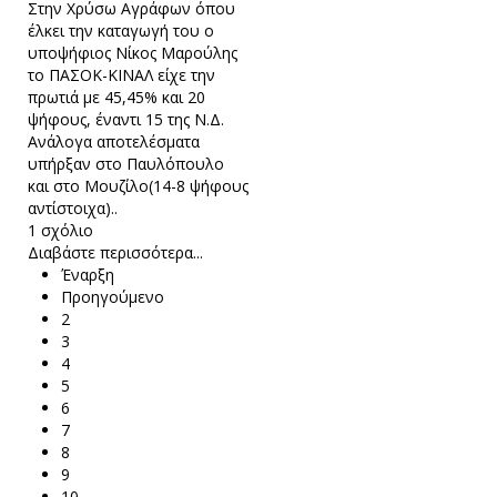
Στην Χρύσω Αγράφων όπου
έλκει την καταγωγή του ο
υποψήφιος Νίκος Μαρούλης
το ΠΑΣΟΚ-ΚΙΝΑΛ είχε την
πρωτιά με 45,45% και 20
ψήφους, έναντι 15 της Ν.Δ.
Ανάλογα αποτελέσματα
υπήρξαν στο Παυλόπουλο
και στο Μουζίλο(14-8 ψήφους
αντίστοιχα)..
1 σχόλιο
Διαβάστε περισσότερα...
Έναρξη
Προηγούμενο
2
3
4
5
6
7
8
9
10