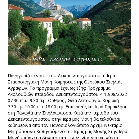
Πανηγυρίζει ενόψει του Δεκαπενταύγουστου, η Ιερά
Σταυροπηγιακή Μονή Κοιμήσεως της Θεοτόκου Σπηλιάς
Αγράφων. Το πρόγραμμα έχει ως εξής: Πρόγραμμα
Ακολουθιών περιόδου Δεκαπενταυγούστου 4-13/08/2022
07.30 π.μ. -9.30 π.μ. Όρθρος , Θεία Λειτουργία. Κυριακή
7.30π.μ.-10.00 π.μ. 18.00 μ.μ. Εσπερινός και Ιερά Παράκληση
στη Παναγία την Σπηλαιώτισσα. Κατά την περίοδο του
Δεκαπενταυγούστου στην Ιερά μας Μονή θα τελούνται
καθημερινά απο τον Πανοσιολογιώτατο Αρχιμ. Νεκτάριο
Μητρόπουλο Καθηγούμενο της Ιεράς μας Μονής Στην Ιερά
Μονή υπάρχει η δυνατότητα φιλοξενίας για μια νύχτα