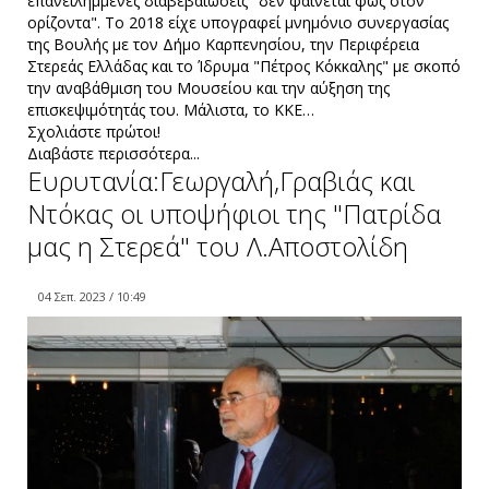
επανειλημμένες διαβεβαιώσεις "δεν φαίνεται φως στον
ορίζοντα". Το 2018 είχε υπογραφεί μνημόνιο συνεργασίας
της Βουλής με τον Δήμο Καρπενησίου, την Περιφέρεια
Στερεάς Ελλάδας και το Ίδρυμα "Πέτρος Κόκκαλης" με σκοπό
την αναβάθμιση του Μουσείου και την αύξηση της
επισκεψιμότητάς του. Μάλιστα, το ΚΚΕ…
Σχολιάστε πρώτοι!
Διαβάστε περισσότερα...
Ευρυτανία:Γεωργαλή,Γραβιάς και
Ντόκας οι υποψήφιοι της "Πατρίδα
μας η Στερεά" του Λ.Αποστολίδη
04 Σεπ. 2023 / 10:49