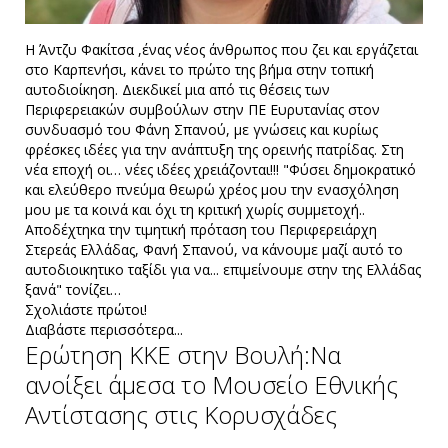
Η Άντζυ Φακίτσα ,ένας νέος άνθρωπος που ζει και εργάζεται
στο Καρπενήσι, κάνει το πρώτο της βήμα στην τοπική
αυτοδιοίκηση. Διεκδικεί μια από τις θέσεις των
Περιφερειακών συμβούλων στην ΠΕ Ευρυτανίας στον
συνδυασμό του Φάνη Σπανού, με γνώσεις και κυρίως
φρέσκες ιδέες για την ανάπτυξη της ορεινής πατρίδας. Στη
νέα εποχή οι… νέες ιδέες χρειάζονται!!! "Φύσει δημοκρατικό
και ελεύθερο πνεύμα θεωρώ χρέος μου την ενασχόληση
μου με τα κοινά και όχι τη κριτική χωρίς συμμετοχή..
Αποδέχτηκα την τιμητική πρόταση του Περιφερειάρχη
Στερεάς Ελλάδας, Φανή Σπανού, να κάνουμε μαζί αυτό το
αυτοδιοικητικο ταξίδι για να... επιμείνουμε στην της Ελλάδας
ξανά" τονίζει…
Σχολιάστε πρώτοι!
Διαβάστε περισσότερα...
Ερώτηση ΚΚΕ στην Βουλή:Να
ανοίξει άμεσα το Μουσείο Εθνικής
Αντίστασης στις Κορυσχάδες