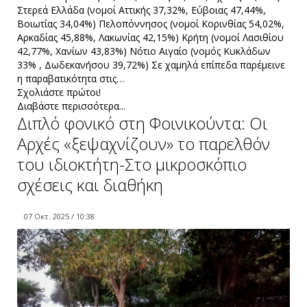
Στερεά Ελλάδα (νομοί Αττικής 37,32%, Εύβοιας 47,44%,
Βοιωτίας 34,04%) Πελοπόννησος (νομοί Κορινθίας 54,02%,
Αρκαδίας 45,88%, Λακωνίας 42,15%) Κρήτη (νομοί Λασιθίου
42,77%, Χανίων 43,83%) Νότιο Αιγαίο (νομός Κυκλάδων
33% , Δωδεκανήσου 39,72%) Σε χαμηλά επίπεδα παρέμεινε
η παραβατικότητα στις…
Σχολιάστε πρώτοι!
Διαβάστε περισσότερα...
Διπλό φονικό στη Φοινικούντα: Οι
Αρχές «ξεψαχνίζουν» το παρελθόν
του ιδιοκτήτη-Στο μικροσκόπιο
σχέσεις και διαθήκη
07 Οκτ. 2025 / 10:38