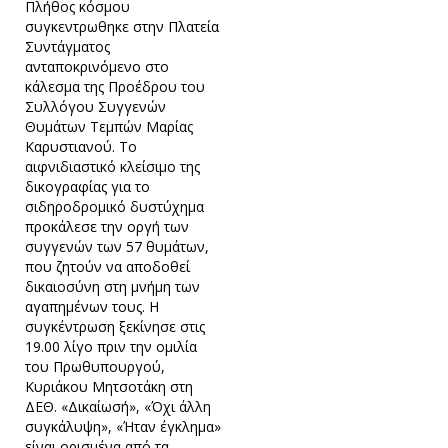
Πλήθος κόσμου
συγκεντρωθηκε στην Πλατεία
Συντάγματος
ανταποκρινόμενο στο
κάλεσμα της Προέδρου του
Συλλόγου Συγγενών
Θυμάτων Τεμπών Μαρίας
Καρυστιανού. Το
αιφνιδιαστικό κλείσιμο της
δικογραφίας για το
σιδηροδρομικό δυστύχημα
προκάλεσε την οργή των
συγγενών των 57 θυμάτων,
που ζητούν να αποδοθεί
δικαιοσύνη στη μνήμη των
αγαπημένων τους. Η
συγκέντρωση ξεκίνησε στις
19.00 λίγο πριν την ομιλία
του Πρωθυπουργού,
Κυριάκου Μητσοτάκη στη
ΔΕΘ. «Δικαίωσή», «Όχι άλλη
συγκάλυψη», «Ήταν έγκλημα»
είναι ορισμένα από τα