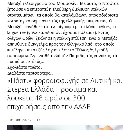
Μεταξά τελεσίγραφο του Μουσολίνι. Με αυτό, ο Ντούτσε
ζητούσε να επιτραπεί η ελεύθερη διέλευση ιταλικών
στρατευμάτων, τα οποία θα κατελάμβαναν απροσδιόριστα
«στρατηγικά σημεία» εντός της ελληνικής επικράτειας. Ο
Μεταξάς αρνήθηκε το τελεσίγραφο με τα λόγια: «Alors, c’est
la guerre» (γαλλικά: «Λοιπόν, έχουμε πόλεμο»). Εντός
ολίγων ωρών, ξεκίνησε η ιταλική επίθεση, ενώ ο Μεταξάς
απηύθυνε διάγγελμα προς τον ελληνικό λαό, στο οποίο
κατέληγε με τα εξής λόγια: « Ὅλον τό Ἔθνος ἄς ἐγερθῆ
σύσσωμον. Ἀγωνισθῆτε διά τήν Πατρίδα, τάς γυναίκας, τά
παιδιά σας καί τάς…
Σχολιάστε πρώτοι!
Διαβάστε περισσότερα...
«Πάρτι» φοροδιαφυγής σε Δυτική και
Στερεά Ελλάδα-Πρόστιμα και
λουκέτα 48 ωρών σε 300
επιχειρήσεις από την ΑΑΔΕ
08 Οκτ. 2025 / 11:17