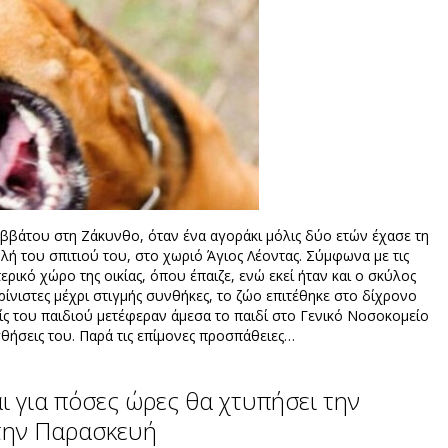
ββάτου στη Ζάκυνθο, όταν ένα αγοράκι μόλις δύο ετών έχασε τη
ή του σπιτιού του, στο χωριό Άγιος Λέοντας. Σύμφωνα με τις
ρικό χώρο της οικίας, όπου έπαιζε, ενώ εκεί ήταν και ο σκύλος
ρίνιστες μέχρι στιγμής συνθήκες, το ζώο επιτέθηκε στο δίχρονο
είς του παιδιού μετέφεραν άμεσα το παιδί στο Γενικό Νοσοκομείο
θήσεις του. Παρά τις επίμονες προσπάθειες…
ι για πόσες ώρες θα χτυπήσει την
 την Παρασκευή