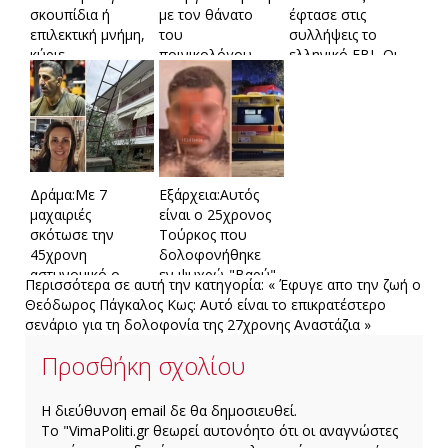
σκουπίδια ή
με τον θάνατο
έφτασε στις
επιλεκτική μνήμη,
του
συλλήψεις το
κύριε
ποινικολόγου-
ελληνικό FBI -Οι
Μπακογιάννη;
Κατέληξε μετά
3 δράστες και το
από πολλαπλά
ανώνυμο email
χτυπήματα στο
κεφάλι
Δράμα:Με 7
Εξάρχεια:Αυτός
μαχαιριές
είναι ο 25χρονος
σκότωσε την
Τούρκος που
45χρονη
δολοφονήθηκε
αστυνομικό ο
εν ψυχρώ-"Βαρύ"
Περισσότερα σε αυτή την κατηγορία:
« Έφυγε απο την ζωή ο
σύζυγός της -Τι
το παρελθόν του
Θεόδωρος Πάγκαλος
Κως: Αυτό είναι το επικρατέστερο
έδειξε η
σενάριο για τη δολοφονία της 27χρονης Αναστάζια »
ιατροδικαστική
Προσθήκη σχολίου
H διεύθυνση email δε θα δημοσιευθεί.
Το "VimaPoliti.gr θεωρεί αυτονόητο ότι οι αναγνώστες