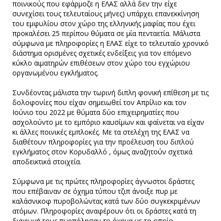
ποινικούς που εφάρμοζε η ΕΛΑΣ αλλά δεν την είχε
συνεχίσει τους τελευταίους μήνες) υπάρχει επανεκκίνηση
του εμφυλίου στον χώρο της ελληνικής μαφίας που έχει
προκαλέσει 25 περίπου θύματα σε μία πενταετία. Μάλιστα
σύμφωνα με πληροφορίες η ΕΛΑΣ είχε το τελευταίο χρονικό
διάστημα ορισμένες σχετικές ενδείξεις για τον επόμενο
κύκλο αιματηρών επιθέσεων στον χώρο του εγχώριου
οργανωμένου εγκλήματος.
Συνδέοντας μάλιστα την τωρινή διπλη φονική επίθεση με τις
δολοφονίες που είχαν σημειωθεί τον Απρίλιο και τον
Ιούνιο του 2022 με θύματα δύο επιχειρηματίες που
ασχολούντο με το εμπόριο καυσίμων και φαίνεται να είχαν
κι άλλες ποινικές εμπλοκές. Με τα στελέχη της ΕΛΑΣ να
διαθέτουν πληροφορίες για την προέλευση του διπλού
εγκλήματος στον Κορυδαλλό , όμως αναζητούν σχετικά
αποδεικτικά στοιχεία.
Σύμφωνα με τις πρώτες πληροφορίες άγνωστοι δράστες
που επέβαιναν σε όχημα τύπου τζιπ άνοιξε πυρ με
καλάσνικοφ πυροβολώντας κατά των δύο συγκεκριμένων
ατόμων. Πληροφορίες αναφέρουν ότι οι δράστες κατά τη
διαφυγή τους πυρπόλησαν το όχημα με το οποίο