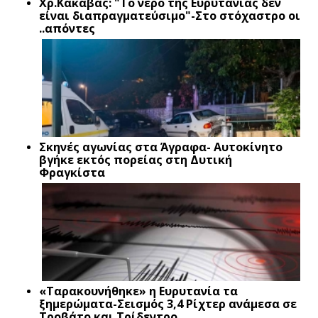
Xρ.Κακαβάς: "Το νερό της Ευρυτανίας δεν
είναι διαπραγματεύσιμο"-Στο στόχαστρο οι
..απόντες
Σκηνές αγωνίας στα Άγραφα- Αυτοκίνητο
βγήκε εκτός πορείας στη Δυτική
Φραγκίστα
«Ταρακουνήθηκε» η Ευρυτανία τα
ξημερώματα-Σεισμός 3,4 Ρίχτερ ανάμεσα σε
Τροβάτο και Τρίδεντρο