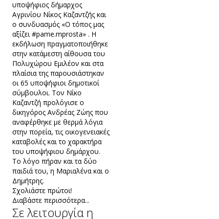
υποψήφιος δήμαρχος
Αγρινίου Νίκος Καζαντζής και
ο συνδυασμός «Ο τόπος μας
αξίζει #pame.mprosta» . Η
εκδήλωση πραγματοποιήθηκε
στην κατάμεστη αίθουσα του
Πολυχώρου Εμιλέον και στα
πλαίσια της παρουσιάστηκαν
οι 65 υποψήφιοι δημοτικοί
σύμβουλοι. Τον Νίκο
Καζαντζή προλόγισε ο
δικηγόρος Ανδρέας Ζώης που
αναφέρθηκε με θερμά λόγια
στην πορεία, τις οικογενειακές
καταβολές και το χαρακτήρα
του υποψήφιου δημάρχου.
Το λόγο πήραν και τα δύο
παιδιά του, η Μαριαλένα και ο
Δημήτρης.
Σχολιάστε πρώτοι!
Διαβάστε περισσότερα...
Σε λειτουργία η