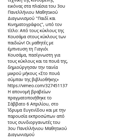
εικόνας στα πλαίσια του 3ου
Πανελλήνιου Μαθητικού
Διαγωνισμού "Παιδί και
Κινηματογράφος", υπό τον
τίτλο: Από τους κύκλους της
Κουσάμα στους κύκλους των
παιδιών!​ Οι μαθητές με
έμπνευση τη Γιαγιόι
Κουσάμα, πασίγνωστη για
τους κύκλους και τα πουά της,
δημιούργησαν την ταινία
μικρού μήκους «Στο πουά
σύμπαν της βιβλιοθήκης»
https://vimeo.com/327451137
Η απονομή βραβείων
πραγματοποιήθηκε το
Σάββατο 6 Απριλίου, στο
Ίδρυμα Ευγενίδου και με την
παρουσία εκπροσώπων από
τους συνδιοργανωτές του
3ου Πανελλήνιου Μαθητικού
Διαγωνισμού