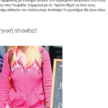
 ο αραβώνας με επίσημο δείπνο τον περασμένο Αύγουστο στο σπίτι
ου στη Γλυφάδα. Σύμφωνα με το "πρώτο θέμα",οι δυο τους
αίρι,πιθανόν τον Ιούλιο,στην Αντίπαρο.Το μυστήριο θα γίνει κάτω
ηνική showbiz!