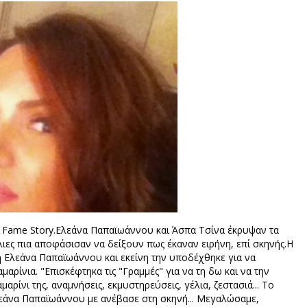
ο Fame Story.Ελεάνα Παπαϊωάννου και Άσπα Τσίνα έκρυψαν τα
ιες πια αποφάσισαν να δείξουν πως έκαναν ειρήνη, επί σκηνής.Η
 Ελεάνα Παπαϊωάννου και εκείνη την υποδέχθηκε για να
ίνια. "Επισκέφτηκα τις "Γραμμές" για να τη δω και να την
αρίνι της, αναμνήσεις, εκμυστηρεύσεις, γέλια, ζεστασιά... Το
λεάνα Παπαϊωάννου με ανέβασε στη σκηνή... Μεγαλώσαμε,