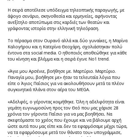
Η σειρά αποτέλεσε υπόδειγμα τηλεοπτικής παραγωγής, με
άψογο σενάριο, σκηνοθεσία και ερμηνείες, αφήνοντας
ανεξίτηλο αποτύπωμα στις καρδιές των θεατών και
γράφοντας ιστορία στην ελληνική τηλεόραση.
Το πέρασμα στον Ουρανό αλλά και δύο γυναίκες, η Μαρίνα
Καλογήρου και η Κατερίνα Θεοχάρη, σχολιάστηκαν πολύ
έντονα στα social media. Ο ηθοποιός αποθεώθηκε για κάθε
του κίνηση και βλέμμα και η σειρά έγινε Νο1 trend.
«Άγιε μου Αρσένιε, βοήθησε με. Μαρτύριο. Μαρτύριο.
Παναγία μου, βοήθησε με» ήταν τα τελευταία λόγια που
είπε ο Άγιος Παΐσιος για να ακολουθήσουν μετά τα πλέον
συγκινητικά πλάνα στον αέρα του MEGA.
«Αδελφές, ο γέροντας κοιμήθηκε. Όλη η αδελφότητα είναι
γεμάτη ευγνωμοσύνη προς τον Θεό που μας χάρισε 28
χρόνια τον γέροντα Παΐσιο για να μας βοηθήσει. Να
σκεφτόμαστε το χρέος που έχουμε και να βάλουμε αρχή
ώστε αυτά που μας είπε και δεν τα εφαρμόσαμε μέχρι τώρα,
να τα εφαρμόσουμε μετά τον θάνατο του» υπογράμμισε,