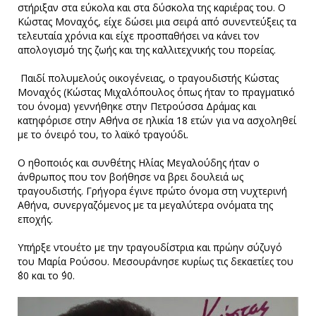
στήριξαν στα εύκολα και στα δύσκολα της καριέρας του. Ο
Κώστας Μοναχός, είχε δώσει μια σειρά από συνεντεύξεις τα
τελευταία χρόνια και είχε προσπαθήσει να κάνει τον
απολογισμό της ζωής και της καλλιτεχνικής του πορείας.
Παιδί πολυμελούς οικογένειας, ο τραγουδιστής Κώστας
Μοναχός (Κώστας Μιχαλόπουλος όπως ήταν το πραγματικό
του όνομα) γεννήθηκε στην Πετρούσσα Δράμας και
κατηφόρισε στην Αθήνα σε ηλικία 18 ετών για να ασχοληθεί
με το όνειρό του, το λαϊκό τραγούδι.
Ο ηθοποιός και συνθέτης Ηλίας Μεγαλούδης ήταν ο
άνθρωπος που τον βοήθησε να βρει δουλειά ως
τραγουδιστής. Γρήγορα έγινε πρώτο όνομα στη νυχτερινή
Αθήνα, συνεργαζόμενος με τα μεγαλύτερα ονόματα της
εποχής.
Υπήρξε ντουέτο με την τραγουδίστρια και πρώην σύζυγό
του Μαρία Ρούσου. Μεσουράνησε κυρίως τις δεκαετίες του
΄80 και το ΄90.