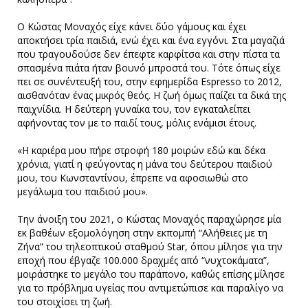
Ο Κώστας Μοναχός είχε κάνει δύο γάμους και έχει
αποκτήσει τρία παιδιά, ενώ έχει και ένα εγγόνι. Στα μαγαζιά
που τραγουδούσε δεν έπεφτε καρφίτσα και στην πίστα τα
σπασμένα πιάτα ήταν βουνό μπροστά του. Τότε όπως είχε
πει σε συνέντευξή του, στην εφημερίδα Espresso το 2012,
αισθανόταν ένας μικρός θεός. Η ζωή όμως παίζει τα δικά της
παιχνίδια. Η δεύτερη γυναίκα του, τον εγκαταλείπει
αφήνοντας τον με το παιδί τους, μόλις ενάμισι έτους.
«Η καριέρα μου πήρε στροφή 180 μοιρών εδώ και δέκα
χρόνια, γιατί η φεύγοντας η μάνα του δεύτερου παιδιού
μου, του Κωνσταντίνου, έπρεπε να αφοσιωθώ στο
μεγάλωμα του παιδιού μου».
Την άνοιξη του 2021, ο Κώστας Μοναχός παραχώρησε μία
εκ βαθέων εξομολόγηση στην εκπομπή “Αλήθειες με τη
Ζήνα” του τηλεοπτικού σταθμού Star, όπου μίλησε για την
εποχή που έβγαζε 100.000 δραχμές από “νυχτοκάματα”,
μοιράστηκε το μεγάλο του παράπονο, καθώς επίσης μίλησε
για το πρόβλημα υγείας που αντιμετώπισε και παραλίγο να
του στοιχίσει τη ζωή.