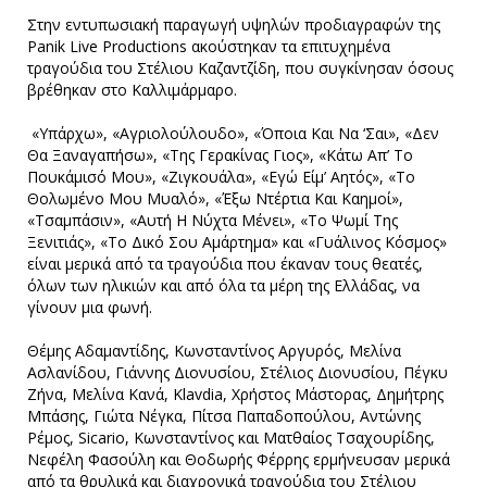
Στην εντυπωσιακή παραγωγή υψηλών προδιαγραφών της
Panik Live Productions ακούστηκαν τα επιτυχημένα
τραγούδια του Στέλιου Καζαντζίδη, που συγκίνησαν όσους
βρέθηκαν στο Καλλιμάρμαρο.
«Υπάρχω», «Αγριολούλουδο», «Όποια Και Να ‘Σαι», «Δεν
Θα Ξαναγαπήσω», «Της Γερακίνας Γιος», «Κάτω Απ’ Το
Πουκάμισό Μου», «Ζιγκουάλα», «Εγώ Είμ’ Αητός», «Το
Θολωμένο Μου Μυαλό», «Έξω Ντέρτια Και Καημοί»,
«Τσαμπάσιν», «Αυτή Η Νύχτα Μένει», «Το Ψωμί Της
Ξενιτιάς», «Το Δικό Σου Αμάρτημα» και «Γυάλινος Κόσμος»
είναι μερικά από τα τραγούδια που έκαναν τους θεατές,
όλων των ηλικιών και από όλα τα μέρη της Ελλάδας, να
γίνουν μια φωνή.
Θέμης Αδαμαντίδης, Κωνσταντίνος Αργυρός, Μελίνα
Ασλανίδου, Γιάννης Διονυσίου, Στέλιος Διονυσίου, Πέγκυ
Ζήνα, Μελίνα Κανά, Klavdia, Χρήστος Μάστορας, Δημήτρης
Μπάσης, Γιώτα Νέγκα, Πίτσα Παπαδοπούλου, Αντώνης
Ρέμος, Sicario, Κωνσταντίνος και Ματθαίος Τσαχουρίδης,
Νεφέλη Φασούλη και Θοδωρής Φέρρης ερμήνευσαν μερικά
από τα θρυλικά και διαχρονικά τραγούδια του Στέλιου