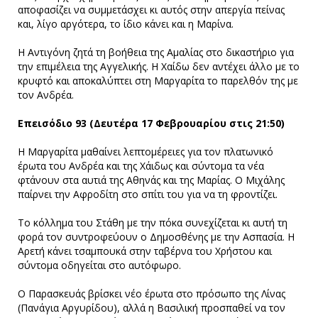
αποφασίζει να συμμετάσχει κι αυτός στην απεργία πείνας
και, λίγο αργότερα, το ίδιο κάνει και η Μαρίνα.
Η Αντιγόνη ζητά τη βοήθεια της Αμαλίας στο δικαστήριο για
την επιμέλεια της Αγγελικής. Η Χαίδω δεν αντέχει άλλο με το
κρυφτό και αποκαλύπτει στη Μαργαρίτα το παρελθόν της με
τον Ανδρέα.
Επεισόδιο 93 (Δευτέρα 17 Φεβρουαρίου στις 21:50)
Η Μαργαρίτα μαθαίνει λεπτομέρειες για τον πλατωνικό
έρωτα του Ανδρέα και της Χάιδως και σύντομα τα νέα
φτάνουν στα αυτιά της Αθηνάς και της Μαρίας. Ο Μιχάλης
παίρνει την Αφροδίτη στο σπίτι του για να τη φροντίζει.
Το κόλλημα του Στάθη με την πόκα συνεχίζεται κι αυτή τη
φορά τον συντροφεύουν ο Δημοσθένης με την Ασπασία. Η
Αρετή κάνει τσαμπουκά στην ταβέρνα του Χρήστου και
σύντομα οδηγείται στο αυτόφωρο.
Ο Παρασκευάς βρίσκει νέο έρωτα στο πρόσωπο της Λίνας
(Πανάγια Αργυρίδου), αλλά η Βασιλική προσπαθεί να τον