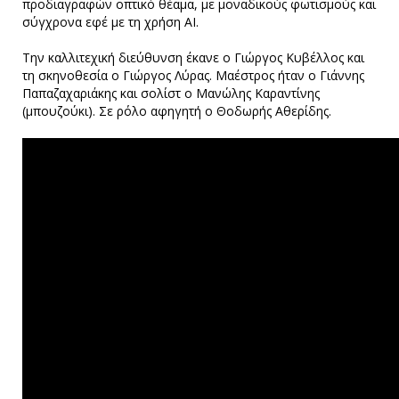
προδιαγραφών οπτικό θέαμα, με μοναδικούς φωτισμούς και
σύγχρονα εφέ με τη χρήση AI.
Την καλλιτεχική διεύθυνση έκανε ο Γιώργος Κυβέλλος και
τη σκηνοθεσία ο Γιώργος Λύρας. Μαέστρος ήταν ο Γιάννης
Παπαζαχαριάκης και σολίστ ο Μανώλης Καραντίνης
(μπουζούκι). Σε ρόλο αφηγητή ο Θοδωρής Αθερίδης.