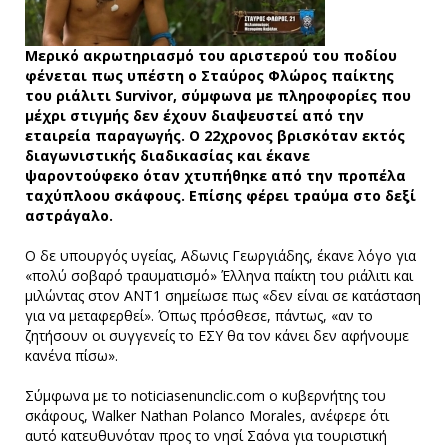
Μερικό ακρωτηριασμό του αριστερού του ποδίου
φένεται πως υπέστη ο Σταύρος Φλώρος παίκτης
του ριάλιτι Survivor, σύμφωνα με πληροφορίες που
μέχρι στιγμής δεν έχουν διαψευστεί από την
εταιρεία παραγωγής. Ο 22χρονος βρισκόταν εκτός
διαγωνιστικής διαδικασίας και έκανε
ψαροντούφεκο όταν χτυπήθηκε από την προπέλα
ταχύπλοου σκάφους. Επίσης φέρει τραύμα στο δεξί
αστράγαλο.
Ο δε υπουργός υγείας, Αδωνις Γεωργιάδης, έκανε λόγο για
«πολύ σοβαρό τραυματισμό» Έλληνα παίκτη του ριάλιτι και
μιλώντας στον ΑΝΤ1 σημείωσε πως «δεν είναι σε κατάσταση
για να μεταφερθεί». Όπως πρόσθεσε, πάντως, «αν το
ζητήσουν οι συγγενείς το ΕΣΥ θα τον κάνει δεν αφήνουμε
κανένα πίσω».
Σύμφωνα με το noticiasenunclic.com ο κυβερνήτης του
σκάφους, Walker Nathan Polanco Morales, ανέφερε ότι
αυτό κατευθυνόταν προς το νησί Σαόνα για τουριστική