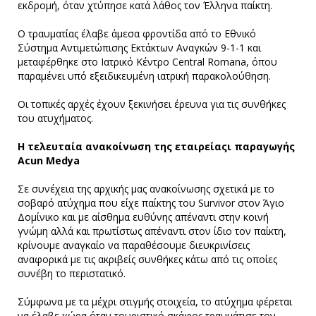
εκδρομή, όταν χτύπησε κατά λάθος τον Έλληνα παίκτη.
Ο τραυματίας έλαβε άμεσα φροντίδα από το Εθνικό
Σύστημα Αντιμετώπισης Εκτάκτων Αναγκών 9-1-1 και
μεταφέρθηκε στο Ιατρικό Κέντρο Central Romana, όπου
παραμένει υπό εξειδικευμένη ιατρική παρακολούθηση.
Οι τοπικές αρχές έχουν ξεκινήσει έρευνα για τις συνθήκες
του ατυχήματος.
H τελευταία ανακοίνωση της εταιρείαςι παραγωγής
Acun Medya
Σε συνέχεια της αρχικής μας ανακοίνωσης σχετικά με το
σοβαρό ατύχημα που είχε παίκτης του Survivor στον Άγιο
Δομίνικο και με αίσθημα ευθύνης απέναντι στην κοινή
γνώμη αλλά και πρωτίστως απέναντι στον ίδιο τον παίκτη,
κρίνουμε αναγκαίο να παραθέσουμε διευκρινίσεις
αναφορικά με τις ακριβείς συνθήκες κάτω από τις οποίες
συνέβη το περιστατικό.
Σύμφωνα με τα μέχρι στιγμής στοιχεία, το ατύχημα φέρεται
να έλαβε χώρα όταν τουριστικό σκάφος τραυμάτισε τον