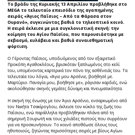
Το βράδυ της Κυριακής 13 Απριλίου προβλήθηκε στο
MEGA το τελευταίο επεισόδιο της αγαπημένης
σειράς «Άγιος Παΐσιος – Από τα Φάρασα στον
Ουρανό», συγκινώντας βαθιά το τηλεοπτικό κοινό.
Η σειρά έκλεισε με μια συγκλονιστική σκηνή: την
κοίμηση του Αγίου Παϊσίου, που παρουσιάστηκε με
σεβασμό, ευλάβεια και βαθιά συναισθηματική
φόρτιση.
Ο Γέροντας Παΐσιος, υποδυόμενος από τον εξαιρετικό
Προκόπη Αγαθοκλέους, βρισκόταν ξαπλωμένος στο κελί
του, υπομένοντας καρτερικά τον πόνο της ασθένειάς του. Τα
τελευταία του λόγια, «Άγιε μου Αρσένιε, βοήθησέ με.
Μαρτύριο. Παναγία μου, βοήθησε με», ράγισαν καρδιές, ενώ
ακολούθησαν σκηνές γεμάτες δύναμη και πνευματικότητα.
Η σκηνή της ένωσης με τον Άγιο Αρσένιο, ενσαρκωμένο από
τον Νικήτα Τσακίρογλου, έκλεισε τον κύκλο της ζωής του
Παΐσιου, ενώ παράλληλα προβλήθηκαν πλάνα από τη
σημερινή Σουρωτή και τους χιλιάδες πιστούς που συρρέουν
για να προσκυνήσουν. Το κοινό αποθέωσε όλους τους
ηθοποιούς, ζητώντας περισσότερες σειρές με βίους Αγίων.