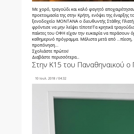
Με χορό, τραγούδι και καλό φαγητό αποχαιρέτησαν
προετοιμασία της στην Κρήτη, ενόψει της έναρξης 
ξενοδοχείο ΜΟΝΤΑΝΑ ο διευθυντής Στάθης Πλατής,
φρόντισε να μην λείψει τίποτε!Τα κρητικά τραγούδ
παίκτες του ΟΦΗ είχαν την ευκαιρία να περάσουν 
καθημερινό πρόγραμμα. Μάλιστα μετά από …πίεση, 
προπόνηση…
Σχολιάστε πρώτοι!
Διαβάστε περισσότερα...
Στην Κ15 του Παναθηναικού ο
10 Ιουλ. 2018 / 04:32