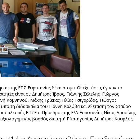
ησίας της ΕΠΣ Ευρυτανίας δέκα άτομα. Οι εξετάσεις έγιναν το
ιτητές είναι οι: Δημήτρης Ίβρος, Γιάννης Σέλελης, Γιώργος
ινή Κομνηνού, Μάκης Τρίκκας, Ηλίας Τσιγαρίδας, Γιώργος
 υπό τη διδασκαλία του Γιάννη Καλύβα και εξεταστή τον Σταύρο
από πλευράς ΕΠΣΕ ο Πρόεδρος της Ε/Δ Ευρυτανίας Νίκος Δροσίνης
ο αξιολογημένος βοηθός διαιτητή Γ΄ κατηγορίας Δημήτρης Κουρλός.
ής Κ14 ο Αγρινιώτης Θάνος Προδρομίτης