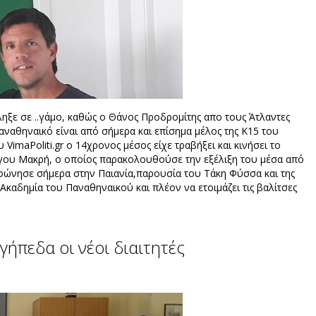
ηξε σε ..γάμο, καθώς ο Θάνος Προδρομίτης απο τους Άτλαντες
αθηναικό είναι από σήμερα και επίσημα μέλος της Κ15 του
maPoliti.gr ο 14χρονος μέσος είχε τραβήξει και κινήσει το
γου Μακρή, ο οποίος παρακολουθούσε την εξέλιξη του μέσα από
μφώνησε σήμερα στην Παιανία,παρουσία του Τάκη Φύσσα και της
 Ακαδημία του Παναθηναικού και πλέον να ετοιμάζει τις βαλίτσες
γήπεδα οι νέοι διαιτητές