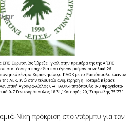
 ΕΠΣ Ευρυτανίας Έβρεξε ..γκολ στην πρεμιέρα της της Α΄ ΕΠΣ
ου στα τέσσερα παιχνίδια που έγιναν μπήκαν συνολικά 26
ροπονητικό κέντρο Καρπενησίου,ο ΠΑΟΚ με το Ραπτόπουλο έμειναν
8 της ΑΕΚ, ενώ στην τελευταία αναμέτρηση η Ποταμιά πέρασε
η αγωνιστική Άγραφα-Αίολος 0-4 ΠΑΟΚ-Ραπτόπουλο 0-0 Φραγκίστα-
ά 0-7 Γενιτσαρόπουλος 18΄ 51΄, Κατσαρής 20΄, Σταμούλης 75΄ 77΄
μιά-Νίκη πρόκριση στο ντέρμπυ για τον